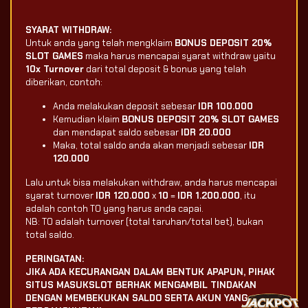
SYARAT WITHDRAW:
Untuk anda yang telah mengklaim
BONUS DEPOSIT 20%
SLOT GAMES
maka harus mencapai syarat withdraw yaitu
10x Turnover
dari total deposit & bonus yang telah
diberikan, contoh:
Anda melakukan deposit sebesar
IDR 100.000
Kemudian klaim
BONUS DEPOSIT 20% SLOT GAMES
dan mendapat saldo sebesar
IDR 20.000
Maka, total saldo anda akan menjadi sebesar
IDR
120.000
Lalu untuk bisa melakukan withdraw, anda harus mencapai
syarat turnover
IDR 120.000
x
10
=
IDR 1.200.000
, itu
adalah contoh TO yang harus anda capai.
NB: TO adalah turnover (total taruhan/total bet), bukan
total saldo.
PERINGATAN:
JIKA ADA KECURANGAN DALAM BENTUK APAPUN, PIHAK
SITUS MASUKSLOT BERHAK MENGAMBIL TINDAKAN
DENGAN MEMBEKUKAN SALDO SERTA AKUN YANG