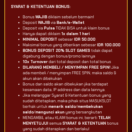
SYARAT & KETENTUAN BONUS:
Bonus
WAJIB
diklaim sebelum bermain!
Deposit
WAJIB
via
Bank/e-Wallet
Deposit via
Pulsa
TIDAK BISA untuk klaim bonus
Hanya dapat diklaim
1x dalam 1 hari
MINIMAL DEPOSIT
sebesar
IDR 50.000
Maksimal bonus yang diberikan sebesar
IDR 100.000
BONUS DEPOSIT 20% SLOT GAMES
tidak dapat
digabung dengan bonus/promo lainnya
10x Turnover
dari total deposit dan total bonus
DILARANG MEMBELI / MENYIMPAN FREE SPIN!
Jika
ada membeli / menyimpan FREE SPIN, maka saldo &
akun akan dibekukan
Bonus dan saldo akan dibekukan jika terdapat
kesamaan data, IP address dan data lainnya.
Jika melanggar Syarat & Ketentuan bonus yang
sudah ditetapkan, maka pihak situs MASUKSLOT
berhak untuk
menarik saldo
/
membekukan
saldo
/
mengunci akun
yang bersangkutan
MENGAMBIL atau KLAIM bonus ini, berarti
TELAH
MENYETUJUI
semua
SYARAT & KETENTUAN
bonus
yang sudah diterapkan dan berlaku!