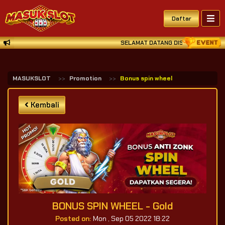
Daftar
SELAMAT DATANG DISITUS SLOT ONL
MASUKSLOT
Promotion
Bonus spin wheel
Kembali
BONUS SPIN WHEEL - Gold
Posted on:
Mon , Sep 05 2022 18:22